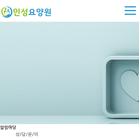
알림마당
상/담/문/의