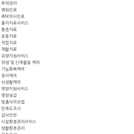
투약관리
병원진료
촉탁의사진료
물리치료서비스
통증치료
운동치료
작업치료
재활치료
요양지원서비스
위생 및 신체활동 케어
기능회복케어
정서케어
식생활케어
영양지원서비스
영양공급
맞춤식이요법
만족도조사
급식안전
시설환경관리서비스
생활환경관리